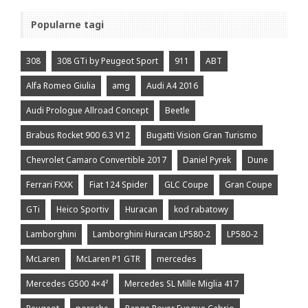
Popularne tagi
308
308 GTi by Peugeot Sport
911
ABT
Alfa Romeo Giulia
amg
Audi A4 2016
Audi Prologue Allroad Concept
Beetle
Brabus Rocket 900 6.3 V12
Bugatti Vision Gran Turismo
Chevrolet Camaro Convertible 2017
Daniel Pyrek
Dune
Ferrari FXXK
Fiat 124 Spider
GLC Coupe
Gran Coupe
GTi
Heico Sportiv
Huracan
kod rabatowy
Lamborghini
Lamborghini Huracan LP580-2
LP580-2
McLaren
McLaren P1 GTR
mercedes
Mercedes G500 4×4²
Mercedes SL Mille Miglia 417