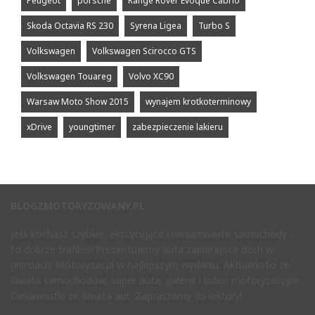
Peugeot
porsche
Range Rover Evoque Cabrio
Skoda Octavia RS 230
Syrena Ligea
Turbo S
Volkswagen
Volkswagen Scirocco GTS
Volkswagen Touareg
Volvo XC90
Warsaw Moto Show 2015
wynajem krotkoterminowy
xDrive
youngtimer
zabezpieczenie lakieru
BLOGZMOTORYZOWANY.PL
Jeśli kochasz szybkie, ekscytujące i niesamowite samochody -
to dobrze trafiłeś! Prezentujemy auta zapierające dech w
piersiach. Motoryzacja w najlepszym wydaniu. Aktualności ze
świata samochodów, super auta, galerie i video motoryzacyjne.
Ciekawostki ze świata aut. Zapraszamy do lektury!