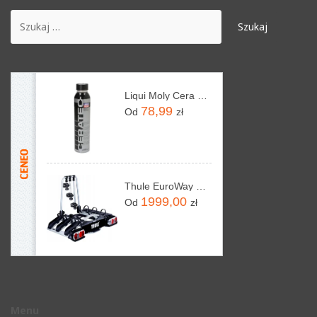
Liqui Moly Cera Tec 300ml 7181
78,99
Od
zł
Thule EuroWay G2 922 Czarny
1999,00
Od
zł
Menu