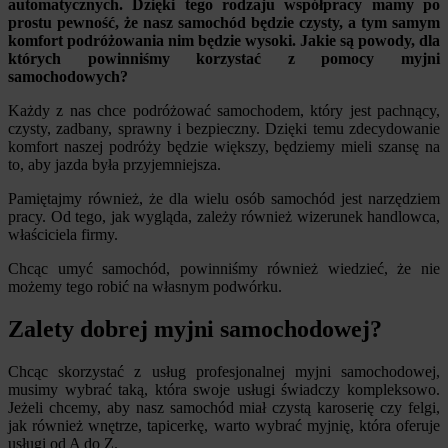
automatycznych. Dzięki tego rodzaju współpracy mamy po
prostu pewność, że nasz samochód będzie czysty, a tym samym
komfort podróżowania nim będzie wysoki. Jakie są powody, dla
których powinniśmy korzystać z pomocy myjni
samochodowych?
Każdy z nas chce podróżować samochodem, który jest pachnący,
czysty, zadbany, sprawny i bezpieczny. Dzięki temu zdecydowanie
komfort naszej podróży będzie większy, będziemy mieli szansę na
to, aby jazda była przyjemniejsza.
Pamiętajmy również, że dla wielu osób samochód jest narzędziem
pracy. Od tego, jak wygląda, zależy również wizerunek handlowca,
właściciela firmy.
Chcąc umyć samochód, powinniśmy również wiedzieć, że nie
możemy tego robić na własnym podwórku.
Zalety dobrej myjni samochodowej?
Chcąc skorzystać z usług profesjonalnej myjni samochodowej,
musimy wybrać taką, która swoje usługi świadczy kompleksowo.
Jeżeli chcemy, aby nasz samochód miał czystą karoserię czy felgi,
jak również wnętrze, tapicerkę, warto wybrać myjnię, która oferuje
usługi od A do Z.