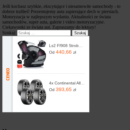
Jeśli kochasz szybkie, ekscytujące i niesamowite samochody - to
dobrze trafiłeś! Prezentujemy auta zapierające dech w piersiach.
Motoryzacja w najlepszym wydaniu. Aktualności ze świata
samochodów, super auta, galerie i video motoryzacyjne.
Ciekawostki ze świata aut. Zapraszamy do lektury!
Szukaj:
Ls2 Ff908 Strobe Ii Szczękowy System Pinlock Blenda
440,66
Od
zł
4x Continental AllSeasonContact 2 185/65R15 92V
393,65
Od
zł