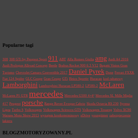
Popularne tagi
911
amg
308
308 GTi by Peugeot Sport
ABT
Alfa Romeo Giulia
Audi A4 2016
Audi Prologue Allroad Concept
Beetle
Brabus Rocket 900 6.3 V12
Bugatti Vision Gran
Daniel Pyrek
Turismo
Chevrolet Camaro Convertible 2017
Dune
Ferrari FXXK
Fiat 124 Spider
GLC Coupe
Gran Coupe
GTi
Heico Sportiv
Huracan
kod rabatowy
Lamborghini
McLaren
Lamborghini Huracan LP580-2
LP580-2
mercedes
McLaren P1 GTR
Mercedes G500 4×4²
Mercedes SL Mille Miglia
porsche
417
Peugeot
Range Rover Evoque Cabrio
Skoda Octavia RS 230
Syrena
Ligea
Turbo S
Volkswagen
Volkswagen Scirocco GTS
Volkswagen Touareg
Volvo XC90
Warsaw Moto Show 2015
wynajem krotkoterminowy
xDrive
youngtimer
zabezpieczenie
lakieru
BLOGZMOTORYZOWANY.PL