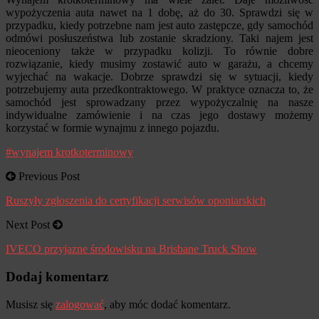
wypożyczenia auta nawet na 1 dobę, aż do 30. Sprawdzi się w
przypadku, kiedy potrzebne nam jest auto zastępcze, gdy samochód
odmówi posłuszeństwa lub zostanie skradziony. Taki najem jest
nieoceniony także w przypadku kolizji. To równie dobre
rozwiązanie, kiedy musimy zostawić auto w garażu, a chcemy
wyjechać na wakacje. Dobrze sprawdzi się w sytuacji, kiedy
potrzebujemy auta przedkontraktowego. W praktyce oznacza to, że
samochód jest sprowadzany przez wypożyczalnię na nasze
indywidualne zamówienie i na czas jego dostawy możemy
korzystać w formie wynajmu z innego pojazdu.
#wynajem krotkoterminowy
Previous Post
Ruszyły zgłoszenia do certyfikacji serwisów oponiarskich
Next Post
IVECO przyjazne środowisku na Brisbane Truck Show
Dodaj komentarz
Musisz się
zalogować
, aby móc dodać komentarz.