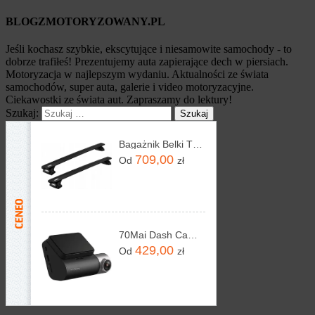
BLOGZMOTORYZOWANY.PL
Jeśli kochasz szybkie, ekscytujące i niesamowite samochody - to
dobrze trafiłeś! Prezentujemy auta zapierające dech w piersiach.
Motoryzacja w najlepszym wydaniu. Aktualności ze świata
samochodów, super auta, galerie i video motoryzacyjne.
Ciekawostki ze świata aut. Zapraszamy do lektury!
Szukaj:
Bagażnik Belki Thule WingBar Evo 135 black czarne
709,00
Od
zł
70Mai Dash Cam A510
429,00
Od
zł