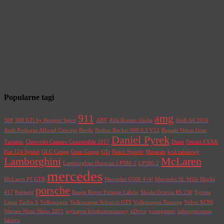
Popularne tagi
911
amg
308
308 GTi by Peugeot Sport
ABT
Alfa Romeo Giulia
Audi A4 2016
Audi Prologue Allroad Concept
Beetle
Brabus Rocket 900 6.3 V12
Bugatti Vision Gran
Daniel Pyrek
Turismo
Chevrolet Camaro Convertible 2017
Dune
Ferrari FXXK
Fiat 124 Spider
GLC Coupe
Gran Coupe
GTi
Heico Sportiv
Huracan
kod rabatowy
Lamborghini
McLaren
Lamborghini Huracan LP580-2
LP580-2
mercedes
McLaren P1 GTR
Mercedes G500 4×4²
Mercedes SL Mille Miglia
porsche
417
Peugeot
Range Rover Evoque Cabrio
Skoda Octavia RS 230
Syrena
Ligea
Turbo S
Volkswagen
Volkswagen Scirocco GTS
Volkswagen Touareg
Volvo XC90
Warsaw Moto Show 2015
wynajem krotkoterminowy
xDrive
youngtimer
zabezpieczenie
lakieru