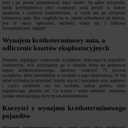
auto i po prostu przetestować dany model. Są także przypadki,
kiedy przedsiębiorca chce zwiększyć swój prestiż w trakcie
spotkania z ważnym kontrahentem, w czym ma go wesprzeć
luksusowe auto. Bez względu na to, jakimi pobudkami się kieruje,
jest to opcja opłacalna, niemniej wiąże się z kilkoma
formalnościami. Jakimi?
Wynajem krótkoterminowy auta, a
odliczenie kosztów eksploatacyjnych
Przepisy regulujące rozliczenie wydatków dotyczących pojazdów
osobowych. Jeśli użytkujemy go w obrębie firmy na podstawie
najmu krótkoterminowego, możemy rozliczyć 75 procent
wydatków, które ponieśliśmy w związku z jego eksploatacją. W ich
skład wchodzą na przykład: koszty mycia i sprzątania auta, naprawy
i części zamienne czy też wydatki, zakup paliwa, oleju
napędowego, płynów etc. Co ważne i warto wiedzieć, zniesiona
została obowiązująca dotychczas kilometrówka.
Korzyści z wynajmu krótkoterminowego
pojazdów
Wynajem krótkoterminowy ma wiele zalet. Daje możliwość