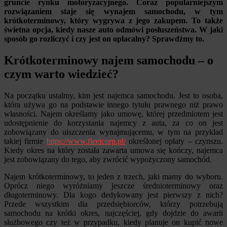
gruncie rynku motoryzacyjnego. Coraz popularniejszym
rozwiązaniem staje się wynajem samochodu, w tym
krótkoterminowy, który wygrywa z jego zakupem. To także
świetna opcja, kiedy nasze auto odmówi posłuszeństwa. W jaki
sposób go rozliczyć i czy jest on opłacalny? Sprawdźmy to.
Krótkoterminowy najem samochodu – o
czym warto wiedzieć?
Na początku ustalmy, kim jest najemca samochodu. Jest to osoba,
która używa go na podstawie innego tytułu prawnego niż prawo
własności. Najem określamy jako umowę, której przedmiotem jest
udostępnienie do korzystania najemcy z auta, za co on jest
zobowiązany do uiszczenia wynajmującemu, w tym na przykład
takiej firmie
https://www.fleetcorp.pl/
określonej opłaty – czynszu.
Kiedy okres na który została zawarta umowa się kończy, najemca
jest zobowiązany do tego, aby zwrócić wypożyczony samochód.
Najem krótkoterminowy, to jeden z trzech, jaki mamy do wyboru.
Oprócz niego wyróżniamy jeszcze średnioterminowy oraz
długoterminowy. Dla kogo dedykowany jest pierwszy z nich?
Przede wszystkim dla przedsiębiorców, którzy potrzebują
samochodu na krótki okres, najczęściej, gdy dojdzie do awarii
służbowego czy też w przypadku, kiedy planuje on kupić nowe