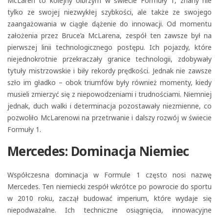
McLaren to kolejny olbrzym w świecie Formuły 1, znany nie
tylko ze swojej niezwykłej szybkości, ale także ze swojego
zaangażowania w ciągłe dążenie do innowacji. Od momentu
założenia przez Bruce’a McLarena, zespół ten zawsze był na
pierwszej linii technologicznego postępu. Ich pojazdy, które
niejednokrotnie przekraczały granice technologii, zdobywały
tytuły mistrzowskie i biły rekordy prędkości. Jednak nie zawsze
szło im gładko – obok triumfów były również momenty, kiedy
musieli zmierzyć się z niepowodzeniami i trudnościami. Niemniej
jednak, duch walki i determinacja pozostawały niezmienne, co
pozwoliło McLarenowi na przetrwanie i dalszy rozwój w świecie
Formuły 1.
Mercedes: Dominacja Niemiec
Współczesna dominacja w Formule 1 często nosi nazwę
Mercedes. Ten niemiecki zespół wkrótce po powrocie do sportu
w 2010 roku, zaczął budować imperium, które wydaje się
niepodważalne. Ich techniczne osiągnięcia, innowacyjne