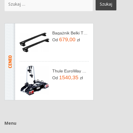
Bagażnik Belki Thule WingBar Evo 135 black czarne
679,00
Od
zł
Thule EuroWay G2 920
1540,35
Od
zł
Menu