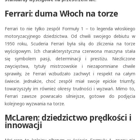
Ferrari: duma Włoch na torze
Ferrari to nie tylko zespół Formuły 1 – to legenda włoskiego
motoryzacyjnego dziedzictwa. Od chwili swojego debiutu w
1950 roku, Scuderia Ferrari była siłą do zliczenia na torze
wyścigowym. Ich charakterystyczna czerwona maszyna stała
się symbolem pasji, determinacji i prestiżu. Niezliczone
zwycięstwa, tytuły mistrzowskie i niezapomniane chwile
sprawiły, że Ferrari wzbudzało zachwyt i respekt na całym
świecie. Jednakże, choć zespół miał swoje epickie triumfy,
towarzyszyły im również okresy trudności i wyzwań. Mimo to,
Ferrari zawsze powracało silniejsze, gotowe do podjęcia
kolejnego wyzwania na torze.
McLaren: dziedzictwo prędkości i
innowacji