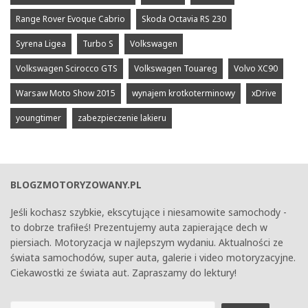
Range Rover Evoque Cabrio
Skoda Octavia RS 230
Syrena Ligea
Turbo S
Volkswagen
Volkswagen Scirocco GTS
Volkswagen Touareg
Volvo XC90
Warsaw Moto Show 2015
wynajem krotkoterminowy
xDrive
youngtimer
zabezpieczenie lakieru
BLOGZMOTORYZOWANY.PL
Jeśli kochasz szybkie, ekscytujące i niesamowite samochody -
to dobrze trafiłeś! Prezentujemy auta zapierające dech w
piersiach. Motoryzacja w najlepszym wydaniu. Aktualności ze
świata samochodów, super auta, galerie i video motoryzacyjne.
Ciekawostki ze świata aut. Zapraszamy do lektury!