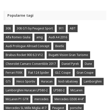
Popularne tagi
308
308 GTi by Peugeot Sport
911
ABT
Alfa Romeo Giulia
amg
Audi A4 2016
Audi Prologue Allroad Concept
Beetle
Brabus Rocket 900 6.3 V12
Bugatti Vision Gran Turismo
Chevrolet Camaro Convertible 2017
Daniel Pyrek
Dune
Ferrari FXXK
Fiat 124 Spider
GLC Coupe
Gran Coupe
GTi
Heico Sportiv
Huracan
kod rabatowy
Lamborghini
Lamborghini Huracan LP580-2
LP580-2
McLaren
McLaren P1 GTR
mercedes
Mercedes G500 4×4²
Mercedes SL Mille Miglia 417
Peugeot
porsche