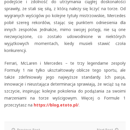
podejście i zdolność do utrzymania ciągłej doskonałości
sprawiły, że stali się siłą, z którą należy się liczyć na torze. Od
wygranych wyścigów po kolejne tytuły mistrzowskie, Mercedes
pobił szereg rekordów, stając się punktem odniesienia dla
innych zespołów. Jednakże, mimo swojej potęgi, nie są one
niezwyciężone, co zostało udowodnione w niektórych
wyjątkowych momentach, kiedy musieli stawić czoła
konkurencji.
Ferrari, McLaren i Mercedes – te trzy legendarne zespoły
Formuły 1 nie tylko ukształtowały oblicze tego sportu, ale
także zdefiniowały jego najwyższe standardy. Ich pasja,
innowacje i nieustająca determinacja sprawiają, że wciąż są na
szczycie, inspirując kolejne pokolenia do podążania za swoimi
marzeniami na torze wyścigowym. Więcej o Formule 1
przeczytasz na
https://blog.etoto.pl/
.
Previous Post
Next Post