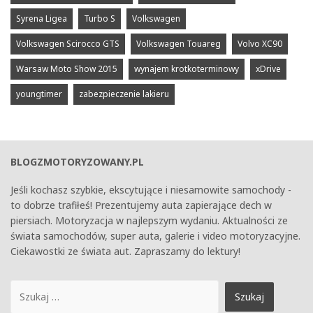
Syrena Ligea
Turbo S
Volkswagen
Volkswagen Scirocco GTS
Volkswagen Touareg
Volvo XC90
Warsaw Moto Show 2015
wynajem krotkoterminowy
xDrive
youngtimer
zabezpieczenie lakieru
BLOGZMOTORYZOWANY.PL
Jeśli kochasz szybkie, ekscytujące i niesamowite samochody -
to dobrze trafiłeś! Prezentujemy auta zapierające dech w
piersiach. Motoryzacja w najlepszym wydaniu. Aktualności ze
świata samochodów, super auta, galerie i video motoryzacyjne.
Ciekawostki ze świata aut. Zapraszamy do lektury!