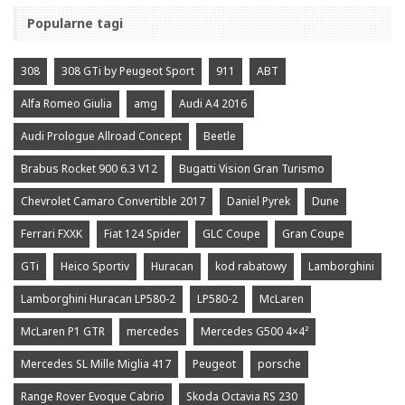
Popularne tagi
308
308 GTi by Peugeot Sport
911
ABT
Alfa Romeo Giulia
amg
Audi A4 2016
Audi Prologue Allroad Concept
Beetle
Brabus Rocket 900 6.3 V12
Bugatti Vision Gran Turismo
Chevrolet Camaro Convertible 2017
Daniel Pyrek
Dune
Ferrari FXXK
Fiat 124 Spider
GLC Coupe
Gran Coupe
GTi
Heico Sportiv
Huracan
kod rabatowy
Lamborghini
Lamborghini Huracan LP580-2
LP580-2
McLaren
McLaren P1 GTR
mercedes
Mercedes G500 4×4²
Mercedes SL Mille Miglia 417
Peugeot
porsche
Range Rover Evoque Cabrio
Skoda Octavia RS 230