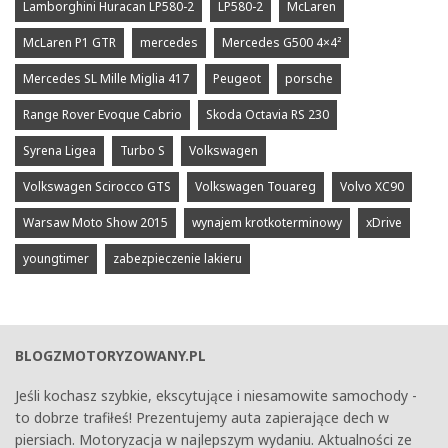
Lamborghini Huracan LP580-2
LP580-2
McLaren
McLaren P1 GTR
mercedes
Mercedes G500 4×4²
Mercedes SL Mille Miglia 417
Peugeot
porsche
Range Rover Evoque Cabrio
Skoda Octavia RS 230
Syrena Ligea
Turbo S
Volkswagen
Volkswagen Scirocco GTS
Volkswagen Touareg
Volvo XC90
Warsaw Moto Show 2015
wynajem krotkoterminowy
xDrive
youngtimer
zabezpieczenie lakieru
BLOGZMOTORYZOWANY.PL
Jeśli kochasz szybkie, ekscytujące i niesamowite samochody -
to dobrze trafiłeś! Prezentujemy auta zapierające dech w
piersiach. Motoryzacja w najlepszym wydaniu. Aktualności ze