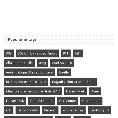
Popularne tagi
308
308 GTi by Peugeot Sport
911
ABT
Alfa Romeo Giulia
amg
Audi A4 2016
Audi Prologue Allroad Concept
Beetle
Brabus Rocket 900 6.3 V12
Bugatti Vision Gran Turismo
Chevrolet Camaro Convertible 2017
Daniel Pyrek
Dune
Ferrari FXXK
Fiat 124 Spider
GLC Coupe
Gran Coupe
GTi
Heico Sportiv
Huracan
kod rabatowy
Lamborghini