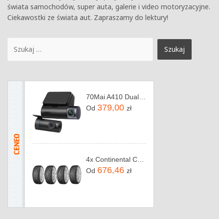
świata samochodów, super auta, galerie i video motoryzacyjne.
Ciekawostki ze świata aut. Zapraszamy do lektury!
70Mai A410 Dual Set
379,00
Od
zł
4x Continental ContiSportContact 5 245/45R18 96W
676,46
Od
zł